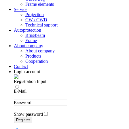
Frame elements
Service
Projection
CW / CWD
Technical support
Autoprotection
Brus/beam
Frame
About company
About company
Products
Cooperation
Contact
Login account
Registration
Input
E-Mail
Password
Show password