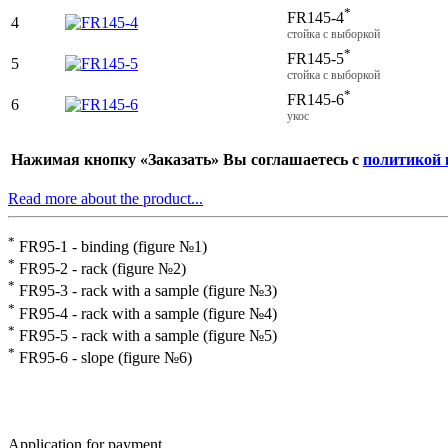
*
FR145-4
4
стойка с выборкой
*
FR145-5
5
стойка с выборкой
*
FR145-6
6
укос
Нажимая кнопку «Заказать» Вы соглашаетесь с
политикой 
Read more about the product...
*
FR95-1 - binding (figure №1)
*
FR95-2 - rack (figure №2)
*
FR95-3 - rack with a sample (figure №3)
*
FR95-4 - rack with a sample (figure №4)
*
FR95-5 - rack with a sample (figure №5)
*
FR95-6 - slope (figure №6)
Application for payment