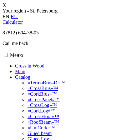
X
Your region -
St. Petersburg
EN
RU
Calculator
8 (812) 604-38-05
Call me back
Меню
Cross in Wood
Main
Catalog
«TermoBrus-D»™
«CrossBrus»™
«CorkBrus»™
«CrossPanel»™
«CrossLog»™
«CorkLog»™
«CrossFloor»™
«RoofBeam»™
«UniCork»™
Glued beam
Glued Log