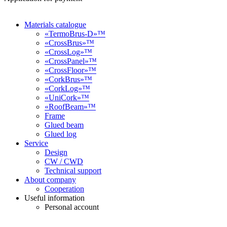
Materials catalogue
«TermoBrus-D»™
«CrossBrus»™
«CrossLog»™
«CrossPanel»™
«CrossFloor»™
«CorkBrus»™
«CorkLog»™
«UniCork»™
«RoofBeam»™
Frame
Glued beam
Glued log
Service
Design
CW / CWD
Technical support
About company
Cooperation
Useful information
Personal account