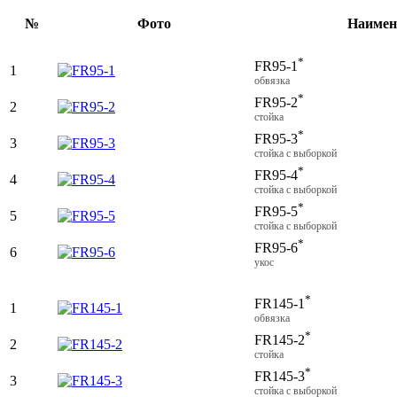
№
Фото
Наимен
*
FR95-1
1
обвязка
*
FR95-2
2
стойка
*
FR95-3
3
стойка с выборкой
*
FR95-4
4
стойка с выборкой
*
FR95-5
5
стойка с выборкой
*
FR95-6
6
укос
*
FR145-1
1
обвязка
*
FR145-2
2
стойка
*
FR145-3
3
стойка с выборкой